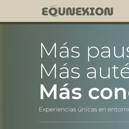
Más pau
Más auté
Más con
Experiencias únicas en entorno